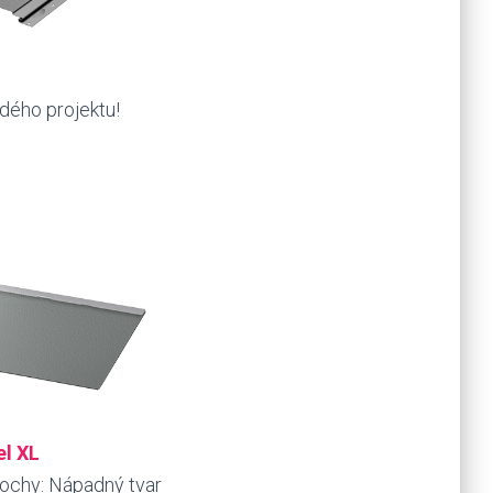
dého projektu!
el XL
lochy: Nápadný tvar