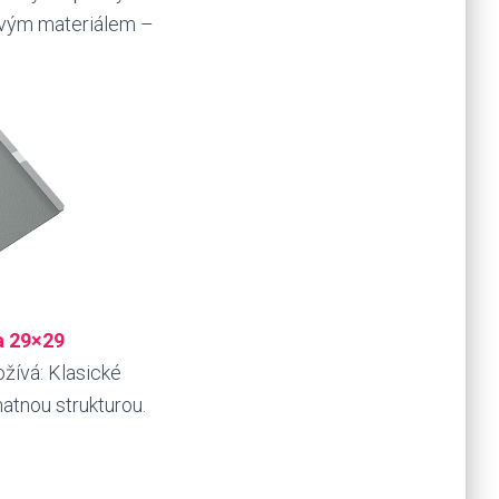
ovým materiálem –
a 29×29
ožívá: Klasické
atnou strukturou.