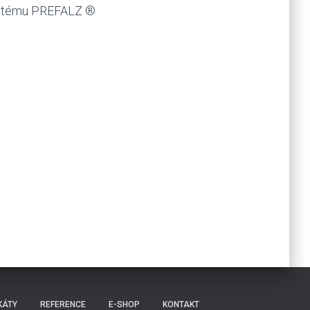
systému PREFALZ ®
.
KÁTY
REFERENCE
E-SHOP
KONTAKT