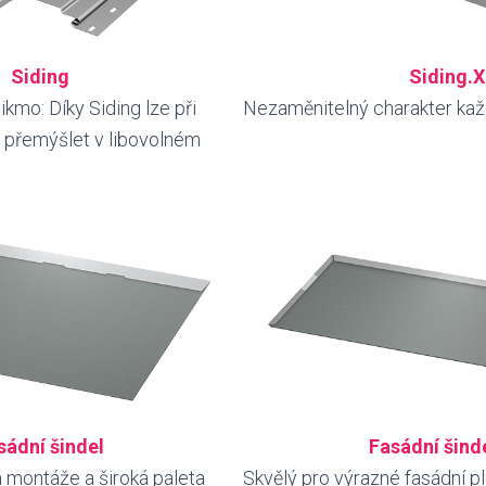
Siding
Siding.X
ikmo: Díky Siding lze při
Nezaměnitelný charakter kaž
y přemýšlet v libovolném
sádní šindel
Fasádní šind
 montáže a široká paleta
Skvělý pro výrazné fasádní p