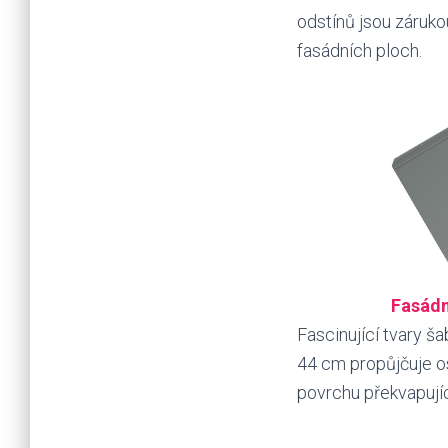
odstínů jsou záruk
fasádních ploch.
Fasádn
Fascinující tvary š
44 cm propůjčuje 
povrchu překvapujíc