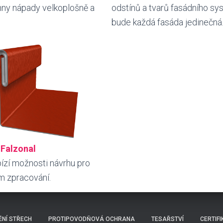
hny nápady velkoplošně a
odstínů a tvarů fasádního 
bude každá fasáda jedinečná
Falzonal
ízí možnosti návrhu pro
m zpracování.
NÍ STŘECH
PROTIPOVODŇOVÁ OCHRANA
TESAŘSTVÍ
CERTIFI