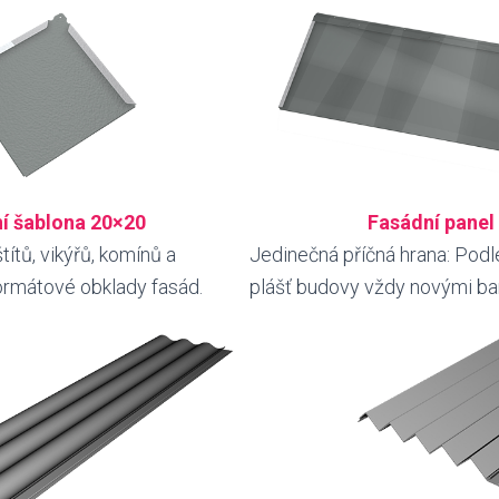
í šablona 20×20
Fasádní panel
títů, vikýřů, komínů a
Jedinečná příčná hrana: Podl
rmátové obklady fasád.
plášť budovy vždy novými ba