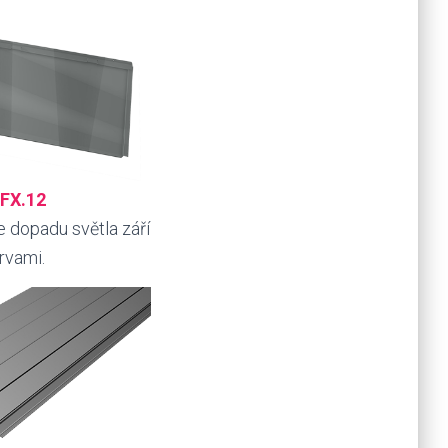
 FX.12
e dopadu světla září
rvami.