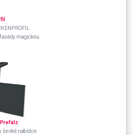
il
ZACKENPROFIL
 z fasády magickou
Prefalz
y široké nabídce