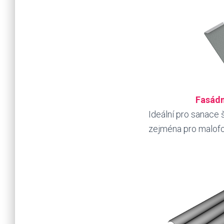
Fasádn
Ideální pro sanace š
zejména pro malofo