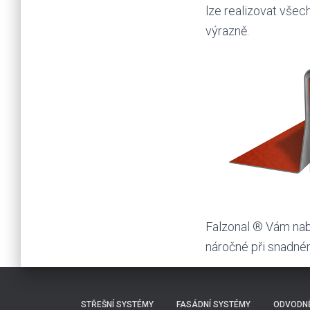
lze realizovat všec
výrazně.
Falzonal ® Vám nab
náročné při snadné
STŘEŠNÍ SYSTÉMY
FASÁDNÍ SYSTÉMY
ODVODNĚ