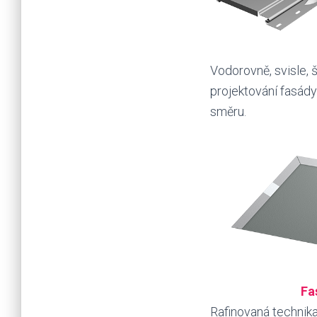
Vodorovně, svisle, š
projektování fasád
směru.
Fa
Rafinovaná technika