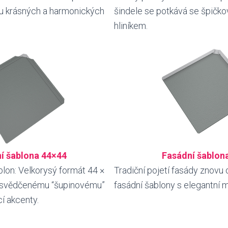
ou krásných a harmonických
šindele se potkává se špičk
hliníkem.
í šablona 44×44
Fasádní šablon
ablon: Velkorysý formát 44 ×
Tradiční pojetí fasády znovu 
osvědčenému “šupinovému”
fasádní šablony s elegantní m
í akcenty.