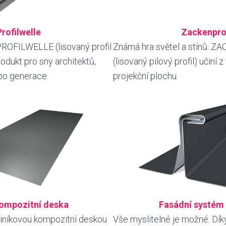
Profilwelle
Zackenprof
PROFILWELLE (lisovaný profil
Známá hra světel a stínů: 
produkt pro sny architektů,
(lisovaný pilový profil) učiní
 po generace.
projekční plochu.
kompozitní deska
Fasádní systém 
hliníkovou kompozitní deskou
Vše myslitelné je možné. Dík