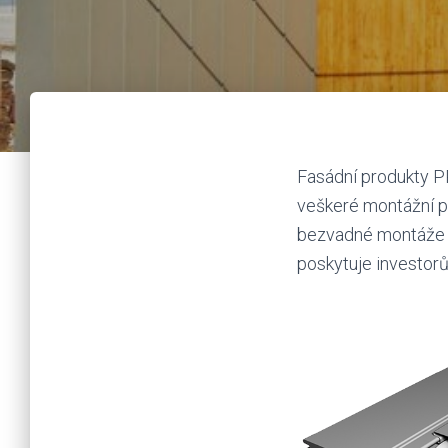
Fasádní produkty P
veškeré montážní př
bezvadné montáže m
poskytuje investorů